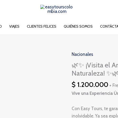
IO
VIAJES
CLIENTES FELICES
QUIÉNES SOMOS
CONTÁCT
Nacionales
🌿
✨
🌿✨ ¡Visita el 
¡Visita
Naturaleza! ✨
el
$
1.200.000
Amazonas
+ Fr
y
Vive una Experiencia 
Siente
lo
Con Easy Tours, te ga
Mejor
inolvidable. Ya sea exp