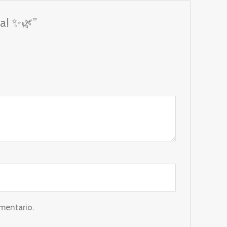
za! ✨🌿”
mentario.