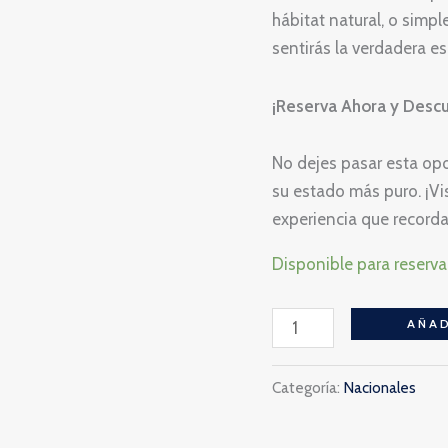
de
hábitat natural, o simp
la
sentirás la verdadera e
Naturaleza!
✨
¡Reserva Ahora y Desc
🌿
cantidad
No dejes pasar esta opo
su estado más puro. ¡Vi
experiencia que recorda
Disponible para reserva
AÑAD
Categoría:
Nacionales